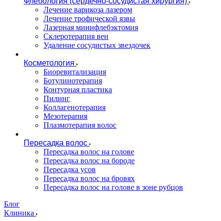
Флебология (сердечно-сосудистая хирургия)
Лечение варикоза лазером
Лечение трофической язвы
Лазерная минифлебэктомия
Cклеротерапия вен
Удаление сосудистых звездочек
Косметология
Биоревитализация
Ботулинотерапия
Контурная пластика
Пилинг
Коллагенотерапия
Мезотерапия
Плазмотерапия волос
Пересадка волос
Пересадка волос на голове
Пересадка волос на бороде
Пересадка усов
Пересадка волос на бровях
Пересадка волос на голове в зоне рубцов
Блог
Клиника