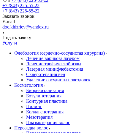
+7 (843) 225-55-22
+7 (843) 225-55-22
+7 (843) 225-55-22
Заказать звонок
E-mail
doc.khizriev@yandex.ru
Подать заявку
Услуги
Флебология (сердечно-сосудистая хирургия)
Лечение варикоза лазером
Лечение трофической язвы
Лазерная минифлебэктомия
Cклеротерапия вен
Удаление сосудистых звездочек
Косметология
Биоревитализация
Ботулинотерапия
Контурная пластика
Пилинг
Коллагенотерапия
Мезотерапия
Плазмотерапия волос
Пересадка волос